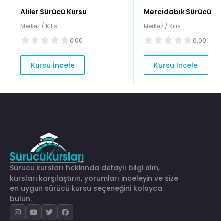
Aliler Sürücü Kursu
Mercidabık Sürücü K
Merkez / Kilis
Merkez / Kilis
0.00
0.00
Kursu İncele
Kursu İncele
Sürücü kursları hakkında detaylı bilgi alın,
kursları karşılaştırın, yorumları inceleyin ve size
en uygun sürücü kursu seçeneğini kolayca
bulun.