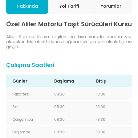
Hakkında
Yol Tarifi
Yorumlar
Özel Aliler Motorlu Taşıt Sürücüleri Kursu
Aliler Sürücü Kursu bilgileri en kısa sürede burada yer
alacaktır. Merak ettiklerinizi öğrenmek için bizimle iletişime
geçin.
Çalışma Saatleri
Günler
Başlama
Bitiş
Pazartesi
08:30
18:30
Salı
08:30
18:30
Çarşamba
08:30
18:30
Perşembe
08:30
18:30