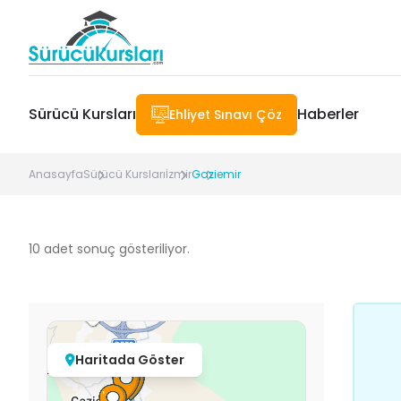
Sürücü Kursları
Haberler
Ehliyet Sınavı Çöz
Anasayfa
Sürücü Kursları
İzmir
Gaziemir
10
adet sonuç gösteriliyor.
Haritada Göster