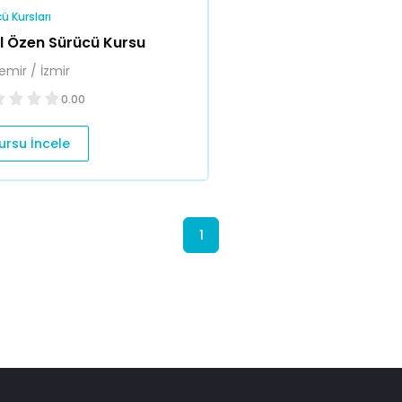
ü Kursları
l Özen Sürücü Kursu
emir / İzmir
0.00
ursu İncele
1