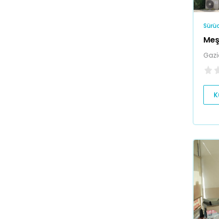
Sürüc
Meş
Gazi
K