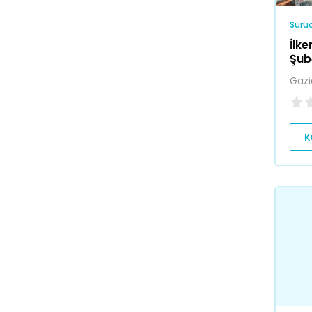
Sürüc
İlk
Şub
Gazi
K