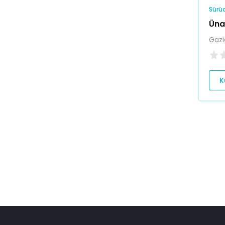
Sürüc
Üna
Gazi
K