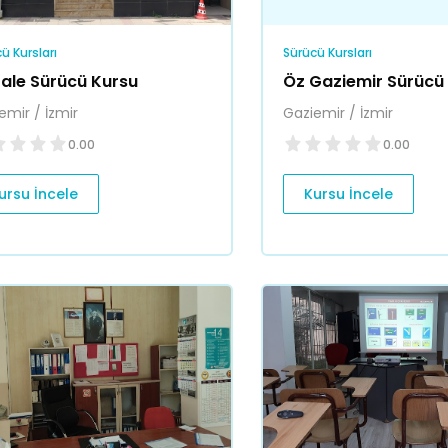
ü Kursları
Sürücü Kursları
ale Sürücü Kursu
Öz Gaziemir Sürücü
emir / İzmir
Gaziemir / İzmir
0.00
0.00
ursu İncele
Kursu İncele