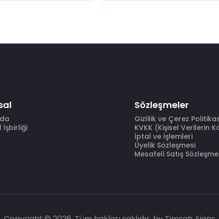
sal
Sözleşmeler
zda
Gizlilik ve Çerez Politika
İşbirliği
KVKK (Kişisel Verilerin 
İptal ve İşlemleri
Üyelik Sözleşmesi
Mesafeli Satış Sözleşme
Copyright © 2026. Tüm hakları saklıdır.
by Timsah Ajans