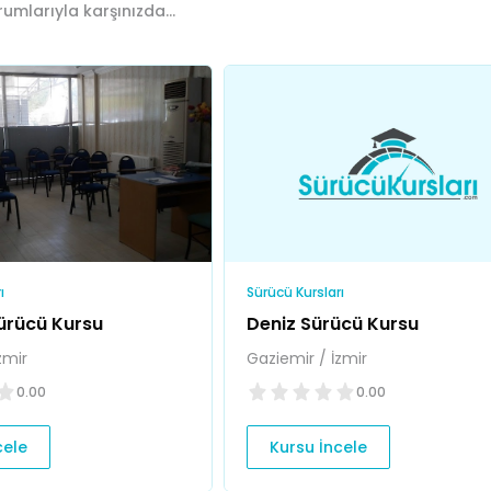
umlarıyla karşınızda...
ı
Sürücü Kursları
Sürücü Kursu
Deniz Sürücü Kursu
zmir
Gaziemir / İzmir
0.00
0.00
cele
Kursu İncele