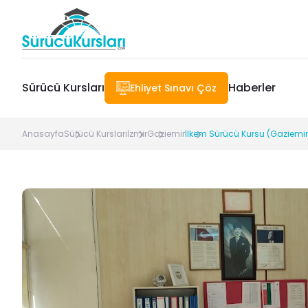
Sürücü Kursları
Haberler
Ehliyet Sınavı Çöz
Anasayfa
Sürücü Kursları
İzmir
Gaziemir
İlkem Sürücü Kursu (Gaziemir