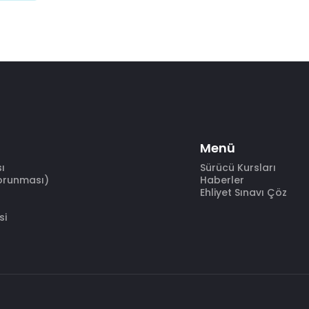
Menü
sı
Sürücü Kursları
Korunması)
Haberler
Ehliyet Sınavı Çöz
si