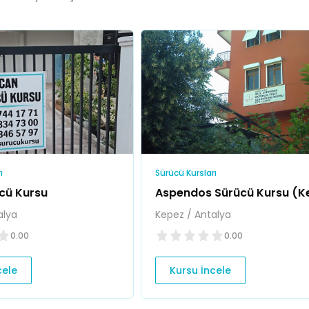
ı
Sürücü Kursları
cü Kursu
Aspendos Sürücü Kursu (K
Şubesi)
alya
Kepez / Antalya
0.00
0.00
cele
Kursu İncele