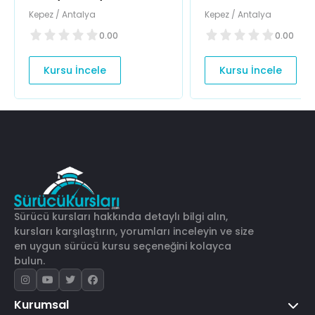
Kursu
Kepez / Antalya
Kepez / Antalya
0.00
0.00
Kursu İncele
Kursu İncele
Sürücü kursları hakkında detaylı bilgi alın,
kursları karşılaştırın, yorumları inceleyin ve size
en uygun sürücü kursu seçeneğini kolayca
bulun.
Kurumsal