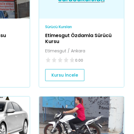
Sürücü Kursları
rsu
Etimesgut Özdamla Sürücü
Kursu
Etimesgut / Ankara
0.00
Kursu İncele