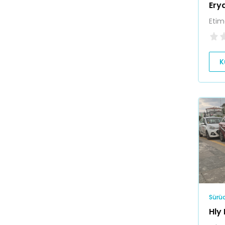
Ery
Etim
K
Sürüc
Hly