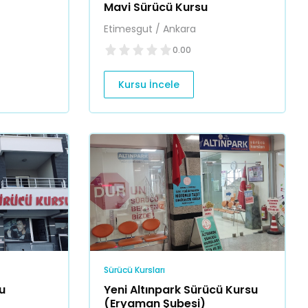
Mavi Sürücü Kursu
Etimesgut / Ankara
0.00
Kursu İncele
Sürücü Kursları
u
Yeni Altınpark Sürücü Kursu
(Eryaman Şubesi)