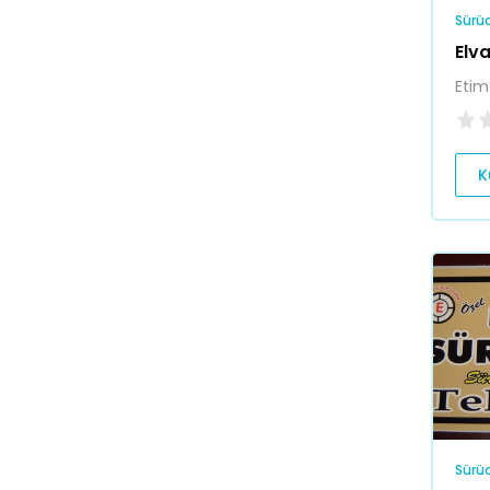
Sürüc
Elv
Etim
K
Sürüc