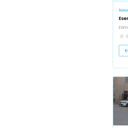
Sürüc
Ese
Etim
K