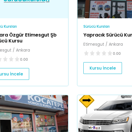
ü Kursları
Sürücü Kursları
ara Özgür Etimesgut Şb
Yapracık Sürücü Ku
ücü Kursu
Etimesgut / Ankara
esgut / Ankara
0.00
0.00
Kursu İncele
ursu İncele