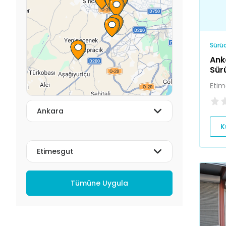
Sürüc
Ank
Sür
Etim
K
Tümüne Uygula