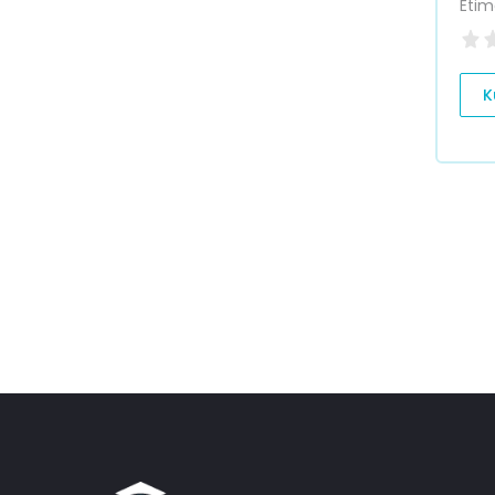
Etim
K