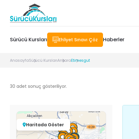
Sürücü Kursları
Haberler
Ehliyet Sınavı Çöz
Anasayfa
Sürücü Kursları
Ankara
Etimesgut
30
adet sonuç gösteriliyor.
Haritada Göster