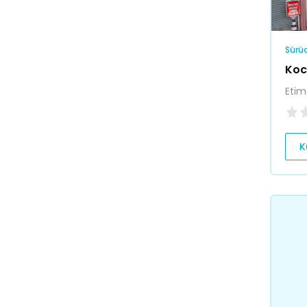
Sürüc
Koc
Etim
K