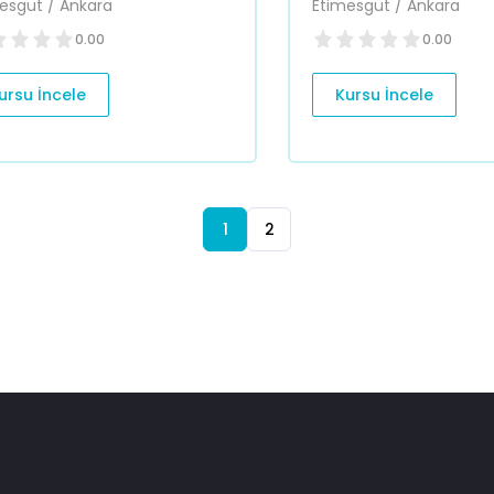
esgut / Ankara
Etimesgut / Ankara
0.00
0.00
ursu İncele
Kursu İncele
1
2