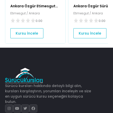
Ankara Özgür Etimesgut
Ankara Özgür Sürücü
Şb Sürücü Kursu
Kursu (Etimesgut Şub
Etimesgut / Ankara
Etimesgut / Ankara
0.00
0.00
Kursu İncele
Kursu İncele
Sürücü kursları hakkında detaylı bilgi alın,
kursları karşılaştırın, yorumları inceleyin ve size
en uygun sürücü kursu seçeneğini kolayca
bulun.