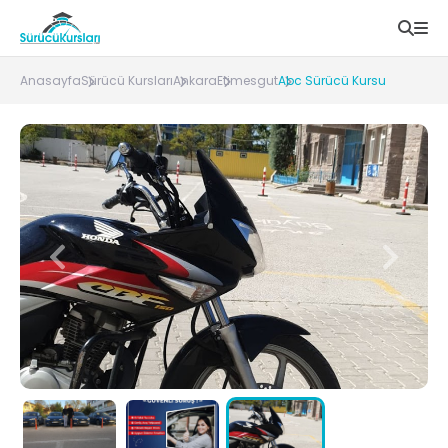
Anasayfa
Sürücü Kursları
Ankara
Etimesgut
Abc Sürücü Kursu