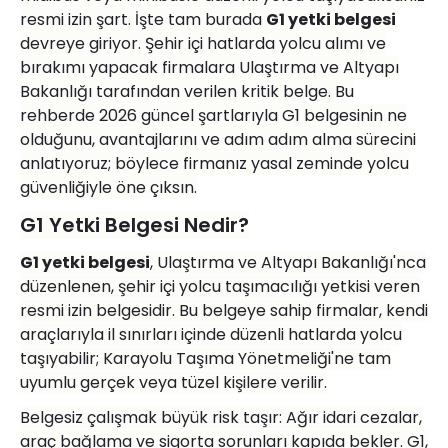
resmi izin şart. İşte tam burada
G1 yetki belgesi
devreye giriyor. Şehir içi hatlarda yolcu alımı ve
bırakımı yapacak firmalara Ulaştırma ve Altyapı
Bakanlığı tarafından verilen kritik belge. Bu
rehberde 2026 gü
ncel
şartlarıyla G1 belgesinin ne
olduğunu, avantajlarını ve adı
m ad
ım alma sürecini
anlatıyoruz; b
ö
ylece firmanız yasal zeminde yolcu
güvenliğiyle
ö
ne çıksın.
G1 Yetki Belgesi Nedir?
G1 yetki belgesi
, Ulaştırma ve Altyapı Bakanlığı'nca
düzenlenen, şehir içi yolcu taşı
mac
ılığı yetkisi veren
resmi izin belgesidir. Bu belgeye sahip firmalar, kendi
araçlarıyla il sınırları içinde düzenli hatlarda yolcu
taşıyabilir; Karayolu Taşıma Y
ö
netmeliği'ne tam
uyumlu gerçek veya tüzel kişilere verilir.
Belgesiz çalışmak büyük risk taşır: Ağır idari cezalar,
araç bağlama ve sigorta sorunları kapıda bekler. G1,