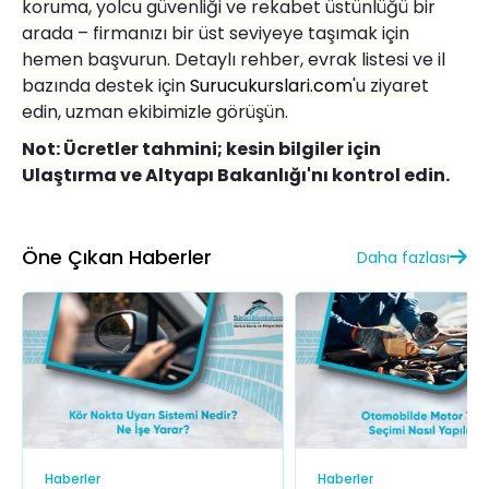
koruma, yolcu güvenliği ve rekabet üstünlüğü bir
arada –
firman
ızı bir üst seviyeye taşımak için
hemen başvurun. Detaylı rehber, evrak listesi ve il
bazında destek için
Surucukurslari.com
'u ziyaret
edin, uzman ekibimizle g
ö
rüşün.
Not:
Ü
cretler tahmini; kesin bilgiler için
Ulaştı
rma
ve Altyapı Bakanlığı'nı kontrol edin.
Öne Çıkan Haberler
Daha fazlası
Haberler
Haberler