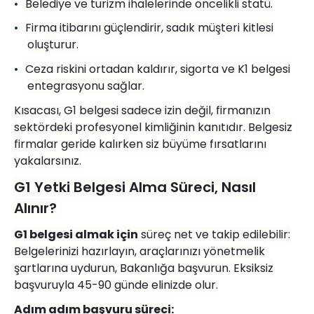
•
Belediye ve turizm ihalelerinde
ö
ncelikli statü.
•
Firma itibarını güçlendirir, sadık müşteri kitlesi
oluşturur.
•
Ceza riskini ortadan kaldırır, sigorta ve K1 belgesi
entegrasyonu sağlar.
Kı
sacas
ı, G1 belgesi sadece izin değ
il, firman
ızın
sekt
ö
rdeki profesyonel kimliğinin kanıtıdır. Belgesiz
firmalar geride kalırken siz büyü
me f
ırsatlarını
yakalarsınız.
G1 Yetki Belgesi Alma Süreci, Nasıl
Alını
r?
G1 belgesi almak için
süreç net ve takip edilebilir:
Belgelerinizi hazırlayın, araçlarınızı y
ö
netmelik
şartlarına uydurun, Bakanlığa başvurun. Eksiksiz
başvuruyla 45-90 günde elinizde olur.
Adı
m ad
ım başvuru sü
reci: