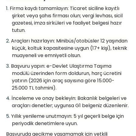
1.
Firma kaydı tamamlayın: Ticaret siciline kayıtlı
şirket veya ş
ah
ı
s firmas
ı olun; vergi levhası, sicil
gazetesi, imza sirküleri ve faaliyet belgesi hazır
tutun.
2.
Araçları hazırlayı
n: Minib
üs/otobüsler 12 yaşından
küçük, koltuk kapasitesine uygun (17+ kişi), teknik
muayeneli ve emniyetli olsun.
3.
Başvuru yapın: e-Devlet Ulaştı
rma Ta
şı
ma
mod
ülü üzerinden form doldurun, harç ücretini
yatırın (2026 için araç sayısına g
ö
re 15.000-
25.000 TL tahmini).
4.
İnceleme ve onay bekleyin: Bakanlık belgeleri ve
araçları denetler; uygunsa G1 belgeniz düzenlenir.
5.
Y
ıllık yenileme unutmayın: 5 yı
l ge
çerli belge için
periyodik denetimlere uyun.
Başvuruda gecikme yaşamamak için yetkili