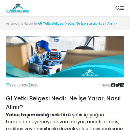
Anasayfa
Haberler
G1 Yetki Belgesi Nedir, Ne İşe Yarar, Nasıl Alınır?
23.01.2026
626
Paylaş
G1 Yetki Belgesi Nedir, Ne İşe Yarar, Nasıl
Alınır?
Yolcu taşı
mac
ılığı sekt
ö
rü
şehir içi yoğ
un
tempoda b
üyümeye devam ediyor; ancak otobü
s,
midib
üs veya minibüsle düzenli yolcu taşıyacaksanız