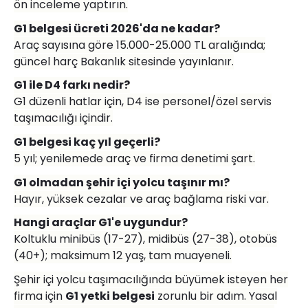
ö
n inceleme yaptırın.
G1 belgesi ücreti 2026'da ne kadar?
Araç sayısına g
ö
re 15.000-25.000 TL aralığında;
güncel harç Bakanlık sitesinde yayı
nlan
ır.
G1 ile D4 farkı nedir?
G1 d
üzenli hatlar için, D4 ise personel/
ö
zel servis
taşı
mac
ılığı içindir.
G1 belgesi kaç yı
l ge
ç
erli?
5 yıl; yenilemede araç ve firma denetimi şart.
G1 olmadan şehir içi yolcu taşınır mı
?
Hayır, yüksek cezalar ve araç bağlama riski var.
Hangi araçlar G1'e uygundur?
Koltuklu minibüs (17-27), midibüs (27-38), otobüs
(40+); maksimum 12 yaş, tam muayeneli.
Şehir içi yolcu taşı
mac
ılığında büyümek isteyen her
firma için
G1 yetki belgesi
zorunlu bir adım. Yasal