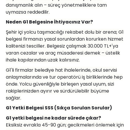
danışmanlık alın – süreç y
ö
netmeliklere tam
uymazsa reddedilir.
Neden G1 Belgesine İhtiyacını
z Var?
Şehir içi yolcu taşı
mac
ılığı rekabet dolu bir arena; G1
belgesi firmanızı yasal sorunlardan korurken hizmet
kalitenizi tesciller. Belgesiz çalışmak 30.000 TL+'ya
varan cezalar ve araç müsaderesi demek – üstelik
ihale kapılarından uzak kalırsınız.
G1'li firmalar belediye hat ihalelerinde, okul servisi
anlaşmalarında ve tur operat
ö
rü iş birliklerinde hep
ö
nde. Yolcu güvenliğiyle birleşen yasal uyum, sizi
rakiplerinizden ayırır ve sürdürülebilir büyüme
sağlar.
G1 Yetki Belgesi SSS (Sıkça Sorulan Sorular)
G1 yetki belgesi ne kadar sü
rede
çı
kar?
Eksiksiz evrakla 45-90 gün; gecikmeleri
ö
nlemek için