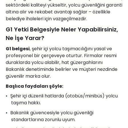
sekt
ö
rdeki kaliteyi yükseltir, yolcu güvenliğ
ini garanti
alt
ı
na al
ır ve rekabet avantajı sağlar – özellikle
belediye ihaleleri için vazgeçilmezdir.
G1 Yetki Belgesiyle Neler Yapabilirsiniz,
Ne İşe Yarar?
G1 belgesi
, şehir içi yolcu taşı
mac
ılığını yasal ve
profesyonel bir çerçeveye oturtur. Firmalar resmi
duraklarda yolcu alabilir, hat güzergahlarını
Bakanlık denetiminde belirler ve müşteri nezdinde
güvenilir marka olur.
Başlıca faydaları şöyle:
•
Şehir iç
i d
üzenli hatlarda (otobü
s/minib
üs) yolcu
taşıma hakkı.
•
Bakanlık güvencesiyle yolcu güvenliği
standartlarına zorunlu uyum.