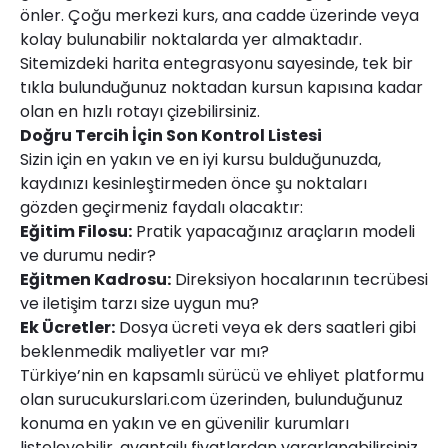
önler. Çoğu merkezi kurs, ana cadde üzerinde veya
kolay bulunabilir noktalarda yer almaktadır.
Sitemizdeki harita entegrasyonu sayesinde, tek bir
tıkla bulunduğunuz noktadan kursun kapısına kadar
olan en hızlı rotayı çizebilirsiniz.
Doğru Tercih İçin Son Kontrol Listesi
Sizin için en yakın ve en iyi kursu bulduğunuzda,
kaydınızı kesinleştirmeden önce şu noktaları
gözden geçirmeniz faydalı olacaktır:
Eğitim Filosu:
Pratik yapacağınız araçların modeli
ve durumu nedir?
Eğitmen Kadrosu:
Direksiyon hocalarının tecrübesi
ve iletişim tarzı size uygun mu?
Ek Ücretler:
Dosya ücreti veya ek ders saatleri gibi
beklenmedik maliyetler var mı?
Türkiye’nin en kapsamlı sürücü ve ehliyet platformu
olan
surucukurslari.com
üzerinden, bulunduğunuz
konuma en yakın ve en güvenilir kurumları
listeleyebilir, avantajlı fiyatlardan yararlanabilirsiniz.