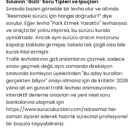
Sınavın "Gizli" Soru Tipleri ve İpuçları
Sınavda bazen görselde bir levha olur ve altında
"Resimdeki sürücü için hangisi doğrudur?" diye
sorulur. Eğer levha "Park Etmek Yasaktır" levhasıysa
ve araçta bir yolcu iniyorsa, bu sürücü kurala
uymaktadır. Ancak aynı sürücü aracın motorunu
kapatıp bakkala girmişse, tabela tek çizgili olsa bile
kuralı ihlal etmiştir.
Trafik levhalarının gizli anlamlarını çözmek, sadece
sınavı geçmek değil, aynı zamanda direksiyon
sınavında komisyon üyelerinden "Bu aday kuralları
gerçekten biliyor" onayı almanız için de kritiktir. 2026
yılına ait en güncel trafik levhası animasyonları,
interaktif deneme sınavları ve yeni nesil soru
bankalarına ulaşmak için
https://www.surucukurslari.com/
adresimizi her
zaman ziyaret ederek hazırlık sürecinizi profesyonel
bir boyuta taşıyabilirsiniz.