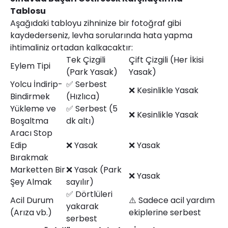
Tablosu
Aşağıdaki tabloyu zihninize bir fotoğraf gibi
kaydederseniz, levha sorularında hata yapma
ihtimaliniz ortadan kalkacaktır:
Tek Çizgili
Çift Çizgili (Her İkisi
Eylem Tipi
(Park Yasak)
Yasak)
Yolcu İndirip-
✅ Serbest
❌ Kesinlikle Yasak
Bindirmek
(Hızlıca)
Yükleme ve
✅ Serbest (5
❌ Kesinlikle Yasak
Boşaltma
dk altı)
Aracı Stop
Edip
❌ Yasak
❌ Yasak
Bırakmak
Marketten Bir
❌ Yasak (Park
❌ Yasak
Şey Almak
sayılır)
✅ Dörtlüleri
Acil Durum
⚠️ Sadece acil yardım
yakarak
(Arıza vb.)
ekiplerine serbest
serbest