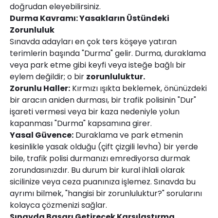
doğrudan eleyebilirsiniz.
Durma Kavramı: Yasakların Üstündeki
Zorunluluk
Sınavda adayları en çok ters köşeye yatıran
terimlerin başında "Durma" gelir. Durma, duraklama
veya park etme gibi keyfi veya isteğe bağlı bir
eylem değildir; o bir
zorunluluktur.
Zorunlu Haller:
Kırmızı ışıkta beklemek, önünüzdeki
bir aracın aniden durması, bir trafik polisinin "Dur"
işareti vermesi veya bir kaza nedeniyle yolun
kapanması "Durma" kapsamına girer.
Yasal Güvence:
Duraklama ve park etmenin
kesinlikle yasak olduğu (çift çizgili levha) bir yerde
bile, trafik polisi durmanızı emrediyorsa durmak
zorundasınızdır. Bu durum bir kural ihlali olarak
sicilinize veya ceza puanınıza işlemez. Sınavda bu
ayrımı bilmek, "hangisi bir zorunluluktur?" sorularını
kolayca çözmenizi sağlar.
Sınavda Başarı Getirecek Karşılaştırma