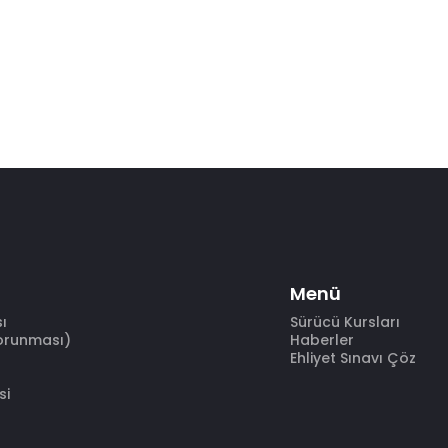
Menü
sı
Sürücü Kursları
Korunması)
Haberler
Ehliyet Sınavı Çöz
si