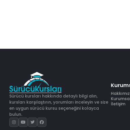
Kurum
Hakkımı
Sürücü kursları hakkında detaylı bilgi alın,
Kurumsal 
kursları karşılaştırın, yorumları inceleyin ve size
İletişim
en uygun sürücü kursu seçeneğini kolayca
bulun.