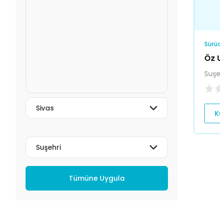
Sürüc
Öz 
Suşe
K
Tümüne Uygula