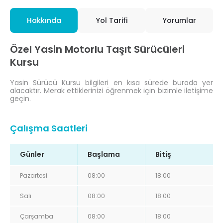
Hakkında
Yol Tarifi
Yorumlar
Özel Yasin Motorlu Taşıt Sürücüleri
Kursu
Yasin Sürücü Kursu bilgileri en kısa sürede burada yer
alacaktır. Merak ettiklerinizi öğrenmek için bizimle iletişime
geçin.
Çalışma Saatleri
Günler
Başlama
Bitiş
Pazartesi
08:00
18:00
Salı
08:00
18:00
Çarşamba
08:00
18:00