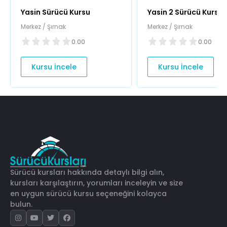
Yasin Sürücü Kursu
Yasin 2 Sürücü Kursu
Merkez / Şırnak
Merkez / Şırnak
0.00
0.00
Kursu İncele
Kursu İncele
Sürücü kursları hakkında detaylı bilgi alın,
kursları karşılaştırın, yorumları inceleyin ve size
en uygun sürücü kursu seçeneğini kolayca
bulun.