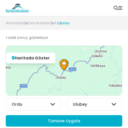
Anasayfa
Sürücü Kursları
Ordu
Ulubey
1
adet sonuç gösteriliyor.
Haritada Göster
Tümüne Uygula