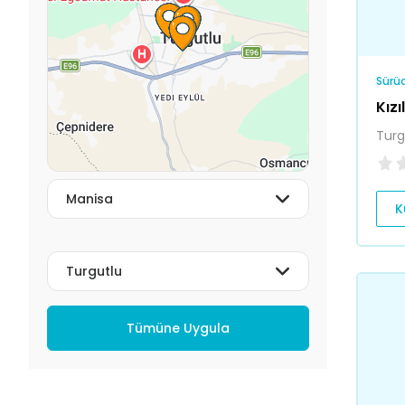
Sürüc
Kız
Turg
K
Tümüne Uygula