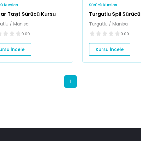
ü Kursları
Sürücü Kursları
var Taşıt Sürücü Kursu
Turgutlu Spil Sürücü
utlu / Manisa
Turgutlu / Manisa
0.00
0.00
ursu İncele
Kursu İncele
1