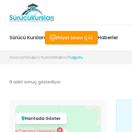
Sürücü Kursları
Haberler
Ehliyet Sınavı Çöz
Anasayfa
Sürücü Kursları
Manisa
Turgutlu
8
adet sonuç gösteriliyor.
Haritada Göster