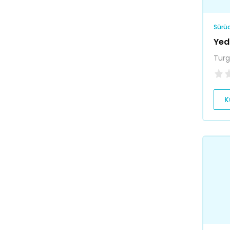
Sürüc
Yed
Turg
K