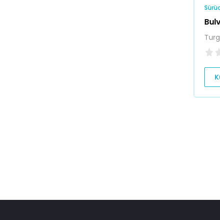
Sürüc
Bul
Turg
K