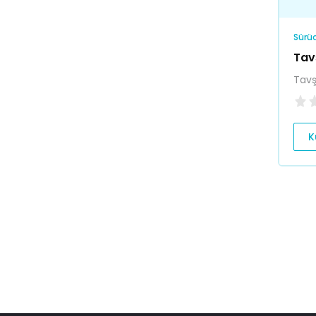
Sürüc
Tav
Tavş
K