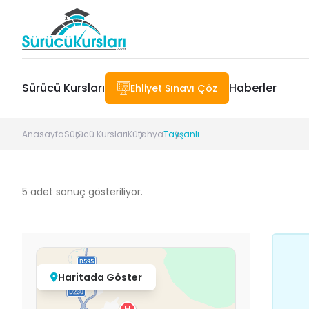
Sürücü Kursları
Haberler
Ehliyet Sınavı Çöz
Anasayfa
Sürücü Kursları
Kütahya
Tavşanlı
5
adet sonuç gösteriliyor.
Haritada Göster