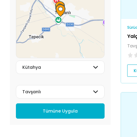
Sürüc
Yal
Tavş
K
Tümüne Uygula