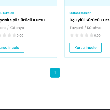
ü Kursları
Sürücü Kursları
şanlı Spil Sürücü Kursu
Üç Eylül Sürücü Kur
anlı / Kütahya
Tavşanlı / Kütahya
0.00
0.00
ursu İncele
Kursu İncele
1