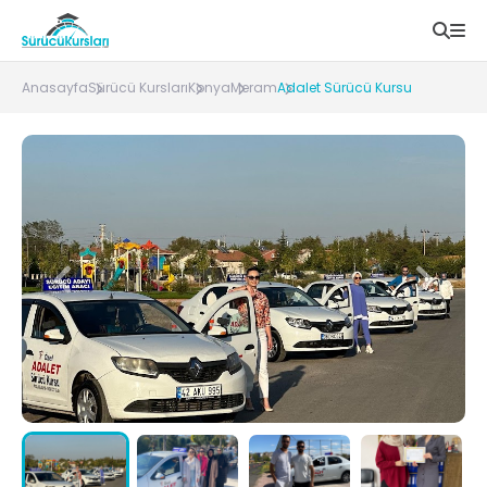
Anasayfa
Sürücü Kursları
Konya
Meram
Adalet Sürücü Kursu