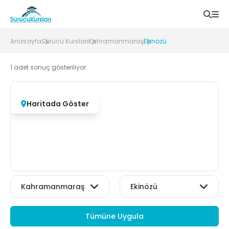
Anasayfa
Sürücü Kursları
Kahramanmaraş
Ekinözü
1
adet sonuç gösteriliyor.
Haritada Göster
Tümüne Uygula