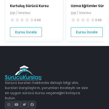
Kurtuluş Sürücü Kursu
Uzma Eğitimler Sürüc
Kursu
Şişli / İstanbul
Şişli / İstanbul
0.00
0.00
Kursu İncele
Kursu İncele
Sürücü kursları hakkında detaylı bilgi alın,
kursları karşılaştırın, yorumları inceleyin ve size
en uygun sürücü kursu seçeneğini kolayca
bulun.