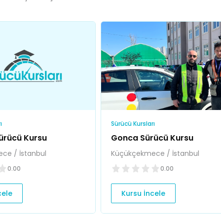
ı
Sürücü Kursları
ürücü Kursu
Gonca Sürücü Kursu
ce / İstanbul
Küçükçekmece / İstanbul
0.00
0.00
cele
Kursu İncele