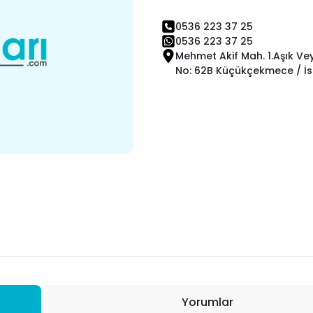
0536 223 37 25
0536 223 37 25
Mehmet Akif Mah. 1.Aşık Ve
No: 62B Küçükçekmece / İs
Yorumlar