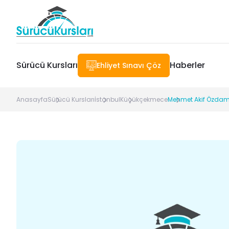
Sürücü Kursları
Haberler
Ehliyet Sınavı Çöz
Anasayfa
Sürücü Kursları
İstanbul
Küçükçekmece
Mehmet Akif Özdam