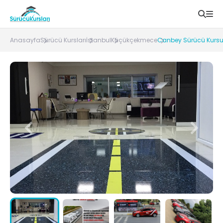
Anasayfa
Sürücü Kursları
İstanbul
Küçükçekmece
Canbey Sürücü Kursu 