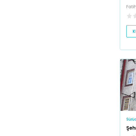
Fati
K
Sürüc
Şeh