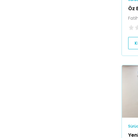
Öz 
Fati
K
Sürüc
Yen