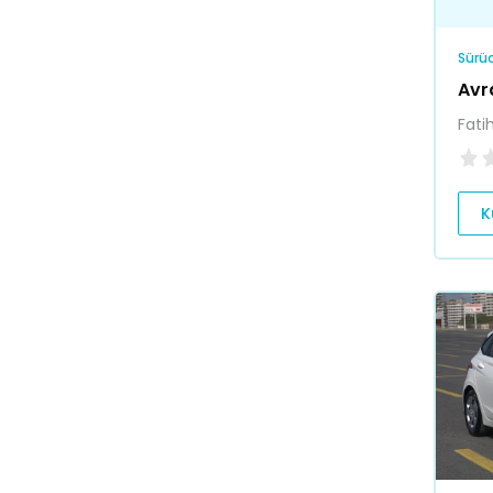
Sürüc
Avr
Fati
K