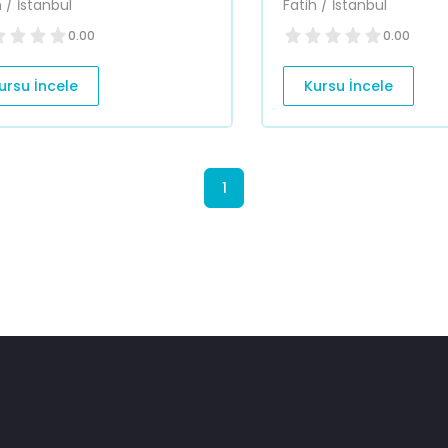
h / İstanbul
Fatih / İstanbul
0.00
0.00
ursu İncele
Kursu İncele
1