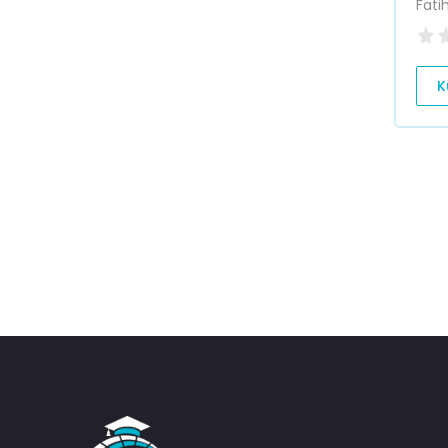
Fati
K