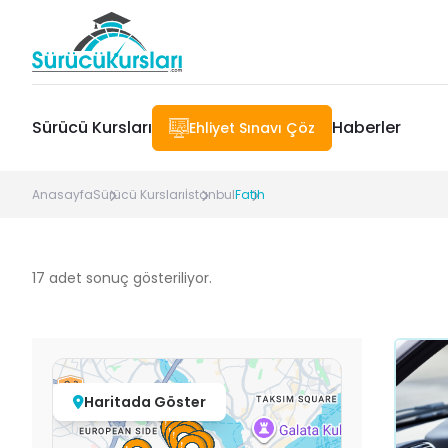
Sürücü Kursları
Haberler
Ehliyet Sınavı Çöz
Anasayfa
Sürücü Kursları
İstanbul
Fatih
17
adet sonuç gösteriliyor.
Haritada Göster