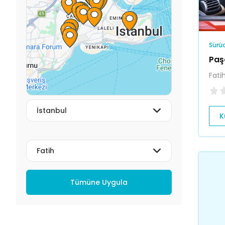
Sürüc
Paş
Fati
K
Tümüne Uygula