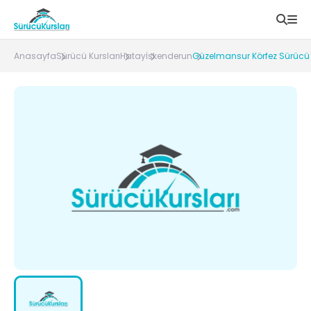
Anasayfa
Sürücü Kursları
Hatay
İskenderun
Güzelmansur Körfez Sürücü