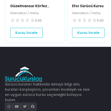
Güzelmansur Körfez
Efor Sürücü Kursu
Sürücü Kursu
İskenderun / Hatay
İskenderun / Hatay
0.00
0.00
Kursu İncele
Kursu İncele
Sürücü kursları hakkında detaylı bilgi alın,
kursları karşılaştırın, yorumları inceleyin ve size
en uygun sürücü kursu seçeneğini kolayca
bulun.