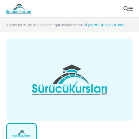
Anasayfa
Sürücü Kursları
Hatay
İskenderun
Furkan Sürücü Kursu