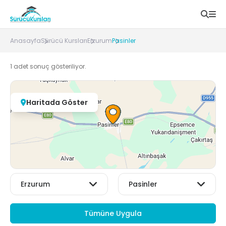
Anasayfa
Sürücü Kursları
Erzurum
Pasinler
1
adet sonuç gösteriliyor.
Haritada Göster
Tümüne Uygula