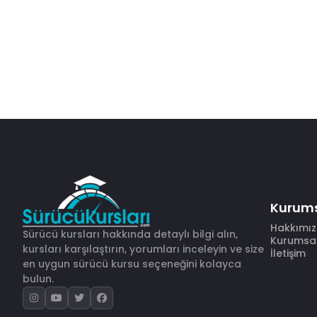
Kurum
Hakkımı
Sürücü kursları hakkında detaylı bilgi alın,
Kurumsal 
kursları karşılaştırın, yorumları inceleyin ve size
İletişim
en uygun sürücü kursu seçeneğini kolayca
bulun.