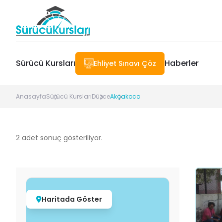
Sürücü Kursları
Haberler
Ehliyet Sınavı Çöz
Anasayfa
Sürücü Kursları
Düzce
Akçakoca
2
adet sonuç gösteriliyor.
Haritada Göster