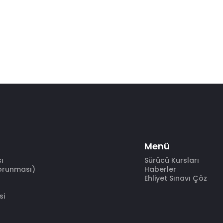
Menü
sı
Sürücü Kursları
Korunması)
Haberler
Ehliyet Sınavı Çöz
si