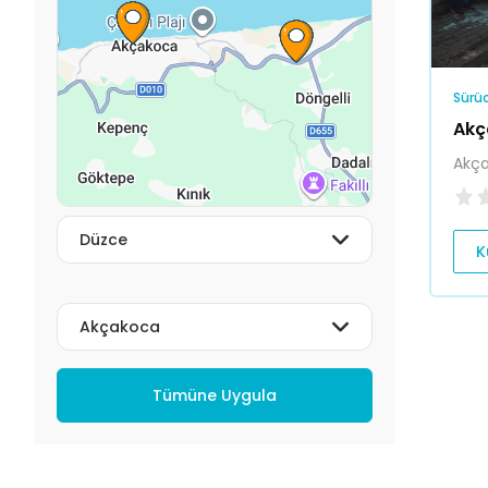
Sürüc
Akç
Akça
K
Tümüne Uygula