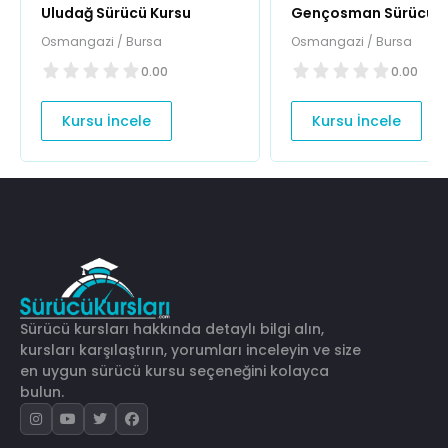
Uludağ Sürücü Kursu
Gençosman Sürücü K
Osmangazi / Bursa
Osmangazi / Bursa
0.00
0.00
Kursu İncele
Kursu İncele
Sürücü kursları hakkında detaylı bilgi alın,
kursları karşılaştırın, yorumları inceleyin ve size
en uygun sürücü kursu seçeneğini kolayca
bulun.