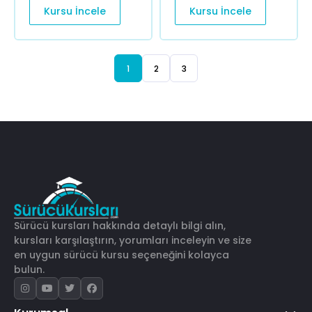
Kursu İncele
Kursu İncele
1
2
3
Sürücü kursları hakkında detaylı bilgi alın,
kursları karşılaştırın, yorumları inceleyin ve size
en uygun sürücü kursu seçeneğini kolayca
bulun.