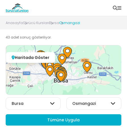
Anasayfa
Sürücü Kursları
Bursa
Osmangazi
43
adet sonuç gösteriliyor.
Haritada Göster
Tümüne Uygula