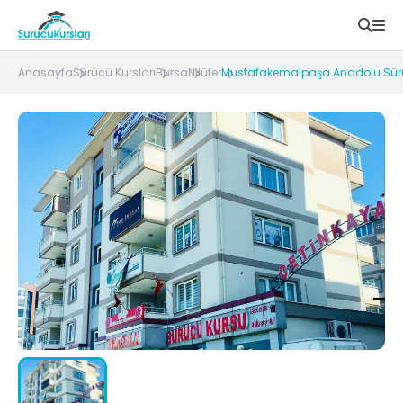
Anasayfa
Sürücü Kursları
Bursa
Nilüfer
Mustafakemalpaşa Anadolu Sürüc