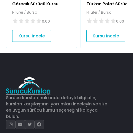
Görecik Sürücü Kursu
Türkan Polat Sürücü 
(Görükle Şubesi)
Nilüfer / Bursa
Nilüfer / Bursa
0.00
0.00
Kursu İncele
Kursu İncele
Sürücü kursları hakkında detaylı bilgi alın,
kursları karşılaştırın, yorumları inceleyin ve size
en uygun sürücü kursu seçeneğini kolayca
bulun.