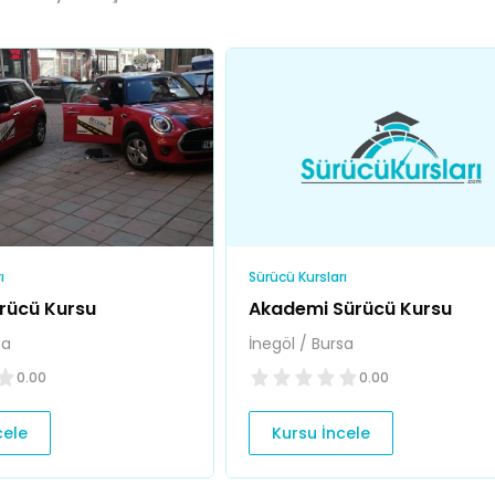
ı
Sürücü Kursları
ürücü Kursu
Akademi Sürücü Kursu
sa
İnegöl / Bursa
0.00
0.00
cele
Kursu İncele