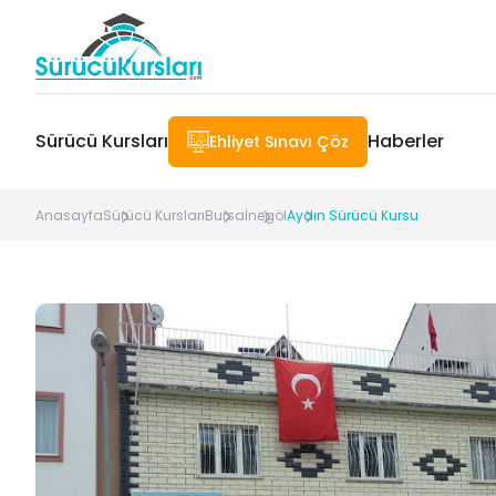
Sürücü Kursları
Haberler
Ehliyet Sınavı Çöz
Anasayfa
Sürücü Kursları
Bursa
İnegöl
Aydın Sürücü Kursu