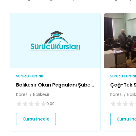
Sürücü Kursları
Sürücü Kurslar
Balıkesir Okan Paşaalanı Şubesi
Çağ-Tek S
Sürücü Kursu
Karesi / Balıkesir
Karesi / Balı
0.00
Kursu İncele
Kursu İn