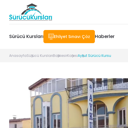
Sürücü Kursları
Haberler
Ehliyet Sınavı Çöz
Anasayfa
Sürücü Kursları
Balıkesir
Karesi
Aykut Sürücü Kursu