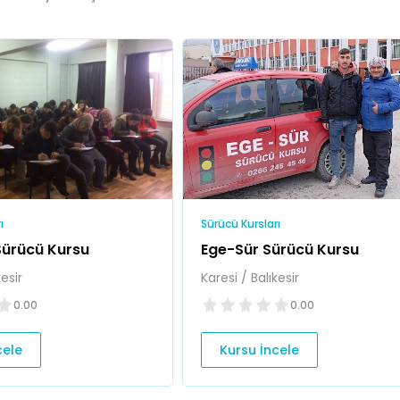
ı
Sürücü Kursları
ürücü Kursu
Ege-Sür Sürücü Kursu
kesir
Karesi / Balıkesir
0.00
0.00
cele
Kursu İncele