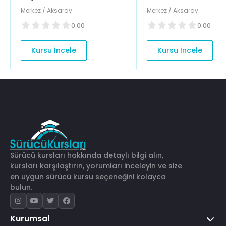
Merkez / Aksaray
Merkez / Aksaray
0.00
0.00
Kursu İncele
Kursu İncele
Sürücü kursları hakkında detaylı bilgi alın,
kursları karşılaştırın, yorumları inceleyin ve size
en uygun sürücü kursu seçeneğini kolayca
bulun.
Kurumsal