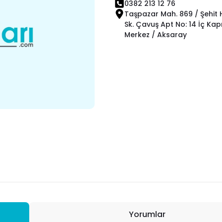
0382 213 12 76
Taşpazar Mah. 869 / Şehit H
Sk. Çavuş Apt No: 14 İç Kapı
Merkez / Aksaray
Yorumlar