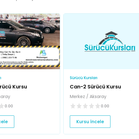
ı
Sürücü Kursları
rücü Kursu
Can-2 Sürücü Kursu
saray
Merkez / Aksaray
0.00
0.00
cele
Kursu İncele