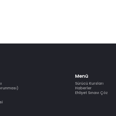
Menü
sı
Sürücü Kursları
Korunması)
Haberler
Ehliyet Sınavı Çöz
si