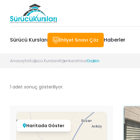
Sürücü Kursları
Haberler
Ehliyet Sınavı Çöz
Anasayfa
Sürücü Kursları
Afyonkarahisar
Dazkırı
1
adet sonuç gösteriliyor.
Haritada Göster