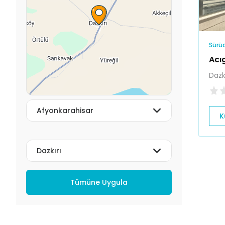
Sürüc
Acı
Dazk
K
Tümüne Uygula