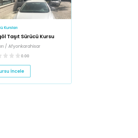
ü Kursları
göl Taşıt Sürücü Kursu
ırı / Afyonkarahisar
0.00
ursu İncele