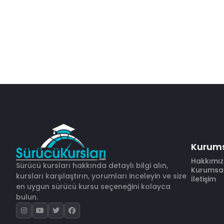
Kurum
Hakkımı
Sürücü kursları hakkında detaylı bilgi alın,
Kurumsal 
kursları karşılaştırın, yorumları inceleyin ve size
İletişim
en uygun sürücü kursu seçeneğini kolayca
bulun.