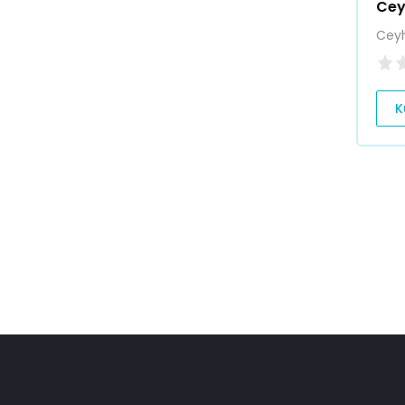
Cey
Cey
K