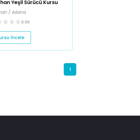
han Yeşil Sürücü Kursu
han / Adana
0.00
ursu İncele
1