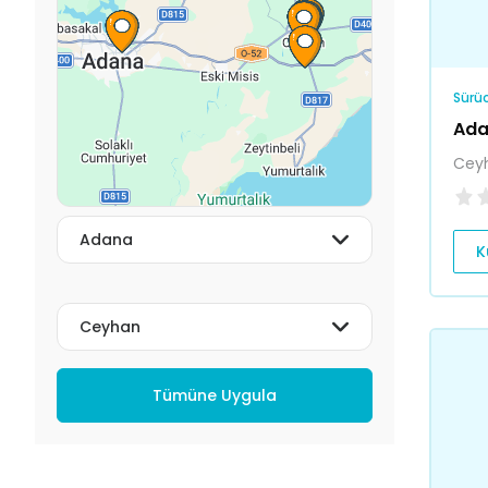
Sürüc
Ada
Cey
K
Tümüne Uygula