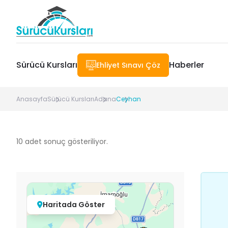
Sürücü Kursları
Haberler
Ehliyet Sınavı Çöz
Anasayfa
Sürücü Kursları
Adana
Ceyhan
10
adet sonuç gösteriliyor.
Haritada Göster