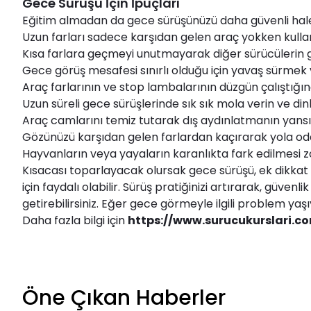
Gece Sürüşü İçin İpuçları
Eğitim almadan da gece sürüşünüzü daha güvenli hale g
Uzun farları sadece karşıdan gelen araç yokken kulla
Kısa farlara geçmeyi unutmayarak diğer sürücülerin g
Gece görüş mesafesi sınırlı olduğu için yavaş sürmek 
Araç farlarının ve stop lambalarının düzgün çalıştığı
Uzun süreli gece sürüşlerinde sık sık mola verin ve dinl
Araç camlarını temiz tutarak dış aydınlatmanın yansı
Gözünüzü karşıdan gelen farlardan kaçırarak yola od
Hayvanların veya yayaların karanlıkta fark edilmesi zo
Kısacası toparlayacak olursak gece sürüşü, ek dikkat 
için faydalı olabilir. Sürüş pratiğinizi artırarak, güve
getirebilirsiniz. Eğer gece görmeyle ilgili problem 
Daha fazla bilgi için
https://www.surucukurslari.c
Öne Çıkan Haberler