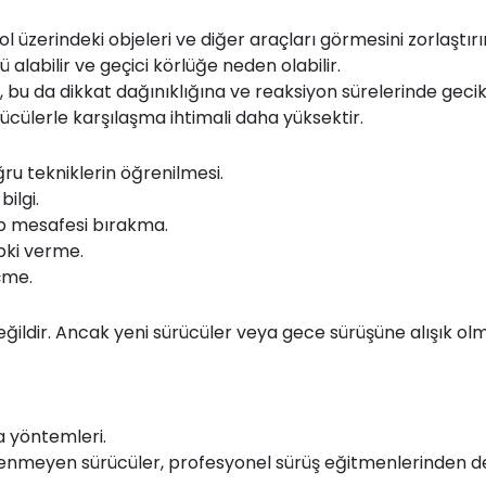
l üzerindeki objeleri ve diğer araçları görmesini zorlaştırır
alabilir ve geçici körlüğe neden olabilir.
 bu da dikkat dağınıklığına ve reaksiyon sürelerinde geci
ücülerle karşılaşma ihtimali daha yüksektir.
ğru tekniklerin öğrenilmesi.
ilgi.
ip mesafesi bırakma.
epki verme.
çme.
eğildir. Ancak yeni sürücüler veya gece sürüşüne alışık olma
a yöntemleri.
nmeyen sürücüler, profesyonel sürüş eğitmenlerinden de