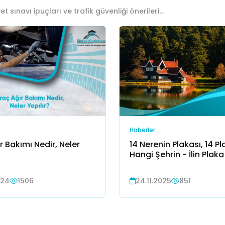
t sınavı ipuçları ve trafik güvenliği önerileri...
Haberler
r Bakımı Nedir, Neler
14 Nerenin Plakası, 14 P
Hangi Şehrin - İlin Plak
024
1506
24.11.2025
851