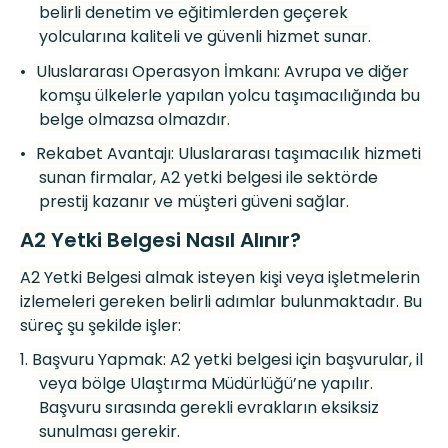
belirli denetim ve eğitimlerden geçerek
yolcularına kaliteli ve güvenli hizmet sunar.
•
Uluslararası Operasyon İmkanı: Avrupa ve diğer
komşu ülkelerle yapılan yolcu taşı
mac
ılığında bu
belge olmazsa olmazdır.
•
Rekabet Avantajı: Uluslararası taşı
mac
ılık hizmeti
sunan firmalar, A2 yetki belgesi ile sekt
ö
rde
prestij kazanır ve müşteri güveni sağlar.
A2 Yetki Belgesi Nasıl Alını
r?
A2 Yetki Belgesi almak isteyen kişi veya işletmelerin
izlemeleri gereken belirli adımlar bulunmaktadır. Bu
süreç şu şekilde iş
ler:
1.
Başvuru Yapmak: A2 yetki belgesi için başvurular, il
veya b
ö
lge Ulaştı
rma M
üdürlüğü’ne yapılır.
Başvuru sırasında gerekli evrakların eksiksiz
sunulması gerekir.