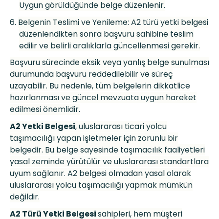
Uygun g
ö
rüldüğünde belge düzenlenir.
6.
Belgenin Teslimi ve Yenileme: A2 türü yetki belgesi
düzenlendikten sonra başvuru sahibine teslim
edilir ve belirli aralıklarla güncellenmesi gerekir.
Başvuru sürecinde eksik veya yanlış belge sunulması
durumunda başvuru reddedilebilir ve süreç
uzayabilir. Bu nedenle, tüm belgelerin dikkatlice
hazırlanması ve güncel mevzuata uygun hareket
edilmesi
ö
nemlidir.
A2 Yetki Belgesi
, uluslararası ticari yolcu
taşı
mac
ılığı yapan işletmeler için zorunlu bir
belgedir. Bu belge sayesinde taşı
mac
ılık faaliyetleri
yasal zeminde yürütülür ve uluslararası standartlara
uyum sağlanır. A2 belgesi olmadan yasal olarak
uluslararası yolcu taşı
mac
ılığı yapmak mümkü
n
de
ğildir.
A2 Türü Yetki Belgesi
sahipleri, hem müşteri