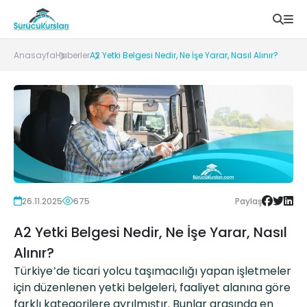
Anasayfa
Haberler
A2 Yetki Belgesi Nedir, Ne İşe Yarar, Nasıl Alınır?
26.11.2025
675
Paylaş
A2 Yetki Belgesi Nedir, Ne İşe Yarar, Nasıl
Alınır?
Türkiye
de ticari yolcu taşı
mac
ılığı yapan işletmeler
’
iç
in d
üzenlenen yetki belgeleri, faaliyet alanına g
ö
re
farklı kategorilere ayrılmıştır. Bunlar arası
nda en