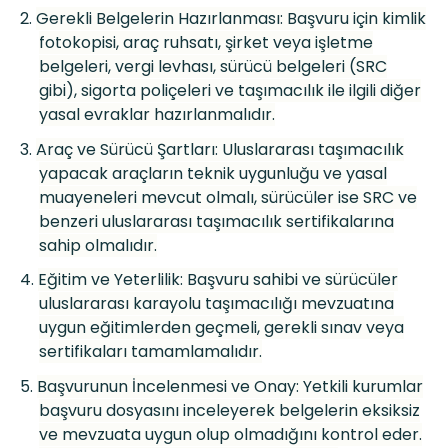
2.
Gerekli Belgelerin Hazırlanması: Başvuru için kimlik
fotokopisi, araç ruhsatı, şirket veya işletme
belgeleri, vergi levhası, sürücü belgeleri (SRC
gibi), sigorta poliçeleri ve taşı
mac
ılık ile ilgili diğer
yasal evraklar hazırlanmalıdır.
3.
Araç ve Sürücü Şartları: Uluslararası taşı
mac
ılık
yapacak araçların teknik uygunluğu ve yasal
muayeneleri mevcut olmalı, sürücüler ise SRC ve
benzeri uluslararası taşı
mac
ılık sertifikalarına
sahip olmalıdır.
4.
Eğitim ve Yeterlilik: Başvuru sahibi ve sürücüler
uluslararası karayolu taşı
mac
ılığı mevzuatına
uygun eğitimlerden geçmeli, gerekli sınav veya
sertifikaları tamamlamalıdır.
5.
Başvurunun İncelenmesi ve Onay: Yetkili kurumlar
başvuru dosyasını inceleyerek belgelerin eksiksiz
ve mevzuata uygun olup olmadığını kontrol eder.