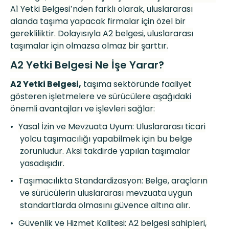
A1 Yetki Belgesi
nden farklı olarak, uluslararası
’
alanda taşıma yapacak firmalar için
ö
zel bir
gerekliliktir. Dolayısıyla A2 belgesi, uluslararası
taşımalar için olmazsa olmaz bir şarttır.
A2 Yetki Belgesi Ne İşe Yarar?
A2 Yetki Belgesi,
taşıma sekt
ö
ründe faaliyet
g
ö
steren i
şletmelere ve sürücülere aşağıdaki
ö
nemli avantajları ve işlevleri sağlar:
•
Yasal İzin ve Mevzuata Uyum: Uluslararası ticari
yolcu taşı
mac
ılığı yapabilmek için bu belge
zorunludur. Aksi takdirde yapılan taşımalar
yasadışıdır.
•
Taşı
mac
ılıkta Standardizasyon: Belge, araçların
ve sürücülerin uluslararası mevzuata uygun
standartlarda olmasını gü
vence alt
ı
na al
ır.
•
Güvenlik ve Hizmet Kalitesi: A2 belgesi sahipleri,