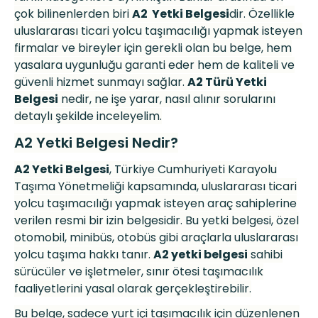
çok bilinenlerden biri
A2 Yetki Belgesi
dir. Özellikle
uluslararası ticari yolcu taşı
mac
ılığı yapmak isteyen
firmalar ve bireyler için gerekli olan bu belge, hem
yasalara uygunluğu garanti eder hem de kaliteli ve
güvenli hizmet sunmayı sağlar.
A2 Türü Yetki
Belgesi
nedir, ne işe yarar, nasıl alınır sorularını
detaylı şekilde inceleyelim.
A2 Yetki Belgesi Nedir?
A2 Yetki Belgesi
, Türkiye Cumhuriyeti Karayolu
Taşıma Y
ö
netmeliği kapsamında, uluslararası ticari
yolcu taşı
mac
ılığı yapmak isteyen araç sahiplerine
verilen resmi bir izin belgesidir. Bu yetki belgesi,
ö
zel
otomobil, minibüs, otobüs gibi araçlarla uluslararası
yolcu taşıma hakkı tanır.
A2 yetki belgesi
sahibi
sürücüler ve işletmeler, sınır
ö
tesi taşı
mac
ılık
faaliyetlerini yasal olarak gerçekleştirebilir.
Bu belge, sadece yurt içi taşı
mac
ılık iç
in d
üzenlenen