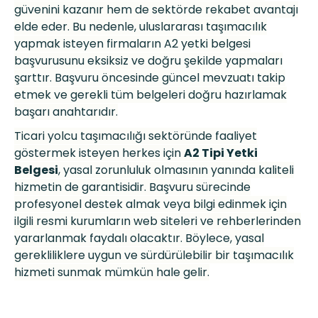
güvenini kazanır hem de sekt
ö
rde rekabet avantajı
elde eder. Bu nedenle, uluslararası taşı
mac
ılık
yapmak isteyen firmaların A2 yetki belgesi
başvurusunu eksiksiz ve doğru şekilde yapmaları
şarttır. Başvuru
ö
ncesinde güncel mevzuatı takip
etmek ve gerekli tüm belgeleri doğru hazırlamak
başarı anahtarıdır.
Ticari yolcu taşı
mac
ılığı sekt
ö
ründe faaliyet
g
ö
stermek isteyen herkes iç
in
A2 Tipi
Yetki
Belgesi
, yasal zorunluluk olmasının yanında kaliteli
hizmetin de garantisidir. Başvuru sürecinde
profesyonel destek almak veya bilgi edinmek için
ilgili resmi kurumların web siteleri ve rehberlerinden
yararlanmak faydalı olacaktır. B
ö
ylece, yasal
gerekliliklere uygun ve sürdürülebilir bir taşı
mac
ılık
hizmeti sunmak mümkün hale gelir.