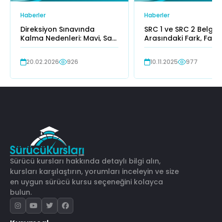
Haberler
Haberler
Direksiyon Sınavında
SRC 1 ve SRC 2 Belgele
Kalma Nedenleri: Mavi, Sarı
Arasındaki Fark, Farkl
ve Kırmızı Hatalar
Nelerdir?
20.02.2026
926
10.11.2025
977
Sürücü kursları hakkında detaylı bilgi alın,
kursları karşılaştırın, yorumları inceleyin ve size
en uygun sürücü kursu seçeneğini kolayca
bulun.