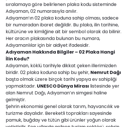
sıralamaya göre belirlenen plaka kodu sisteminde
Adıyaman, 02 numarasıyla anılır.
Adıyaman’ın 02 plaka koduna sahip olması, sadece
bir numaradan ibaret değildir. Bu plaka, ilin tarihine,
kültürüne ve kimliğine ait bir sembol olarak da bilinir.
Her aracın plakasında bulunan bu numara,
Adıyamanlılar için bir aidiyet ifadesidir.
Adıyaman Hakkında Bilgiler – 02 Plaka Hangi
İlin Kodu?
Adıyaman, köklü tarihiyle dikkat çeken illerimizden
biridir. 02 plaka koduna sahip bu şehir,
Nemrut Dağı
başta olmak üzere birçok tarihi yapıya ev sahipliği
yapmaktadır.
UNESCO Dünya Mirası
listesinde yer
alan Nemrut Dağı, Adıyaman’ın simgesi haline
gelmiştir.
Şehrin ekonomisi genel olarak tarım, hayvancılık ve
turizme dayalıdır. Bereketli toprakları sayesinde
pamuk, buğday ve tütün gibi ürünler yoğun olarak
yetiştirilir. Son yıllarda gelişen turizm sektörü, şehrin