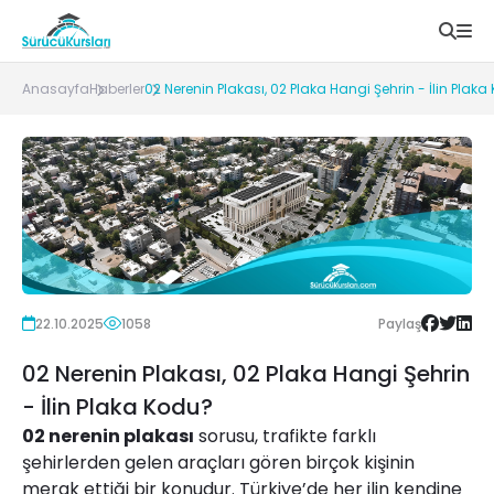
Anasayfa
Haberler
02 Nerenin Plakası, 02 Plaka Hangi Şehrin - İlin Plak
22.10.2025
1058
Paylaş
02 Nerenin Plakası, 02 Plaka Hangi Şehrin
- İlin Plaka Kodu?
02 nerenin plakası
sorusu, trafikte farklı
şehirlerden gelen araçları gören birçok kişinin
merak ettiği bir konudur. Türkiye’de her ilin kendine