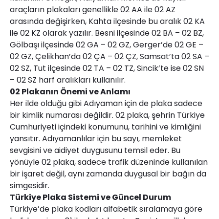
araçların plakaları genellikle 02 AA ile 02 AZ
arasında değişirken, Kahta ilçesinde bu aralık 02 KA
ile 02 KZ olarak yazılır. Besni ilçesinde 02 BA – 02 BZ,
Gölbaşı ilçesinde 02 GA – 02 GZ, Gerger’de 02 GE –
02 GZ, Çelikhan’da 02 ÇA – 02 ÇZ, Samsat’ta 02 SA –
02 SZ, Tut ilçesinde 02 TA – 02 TZ, Sincik’te ise 02 SN
– 02 SZ harf aralıkları kullanılır.
02 Plakanın Önemi ve Anlamı
Her ilde olduğu gibi Adıyaman için de plaka sadece
bir kimlik numarası değildir. 02 plaka, şehrin Türkiye
Cumhuriyeti içindeki konumunu, tarihini ve kimliğini
yansıtır. Adıyamanlılar için bu sayı, memleket
sevgisini ve aidiyet duygusunu temsil eder. Bu
yönüyle 02 plaka, sadece trafik düzeninde kullanılan
bir işaret değil, aynı zamanda duygusal bir bağın da
simgesidir.
Türkiye Plaka Sistemi ve Güncel Durum
Türkiye’de plaka kodları alfabetik sıralamaya göre