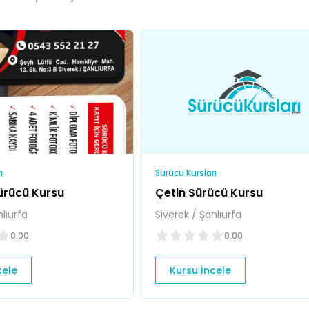
ı
Sürücü Kursları
rücü Kursu
Çetin Sürücü Kursu
nlıurfa
Siverek / Şanlıurfa
0.00
0.00
cele
Kursu İncele