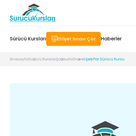
Sürücü Kursları
Haberler
Ehliyet Sınavı Çöz
Anasayfa
Sürücü Kursları
Şanlıurfa
Siverek
Şen Par Sürücü Kursu