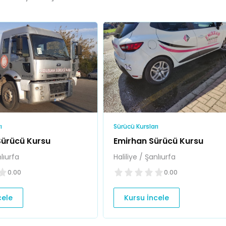
ı
Sürücü Kursları
Sürücü Kursu
Emirhan Sürücü Kursu
nlıurfa
Haliliye / Şanlıurfa
0.00
0.00
cele
Kursu İncele