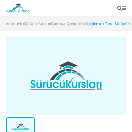
Anasayfa
Sürücü Kursları
Samsun
Çarşamba
Yeşilırmak Taşıt Sürücü K