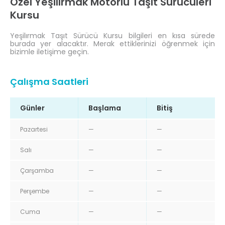
Özel Yeşilırmak Motorlu Taşıt Sürücüleri
Kursu
Yeşilırmak Taşıt Sürücü Kursu bilgileri en kısa sürede
burada yer alacaktır. Merak ettiklerinizi öğrenmek için
bizimle iletişime geçin.
Çalışma Saatleri
Günler
Başlama
Bitiş
Pazartesi
—
—
Salı
—
—
Çarşamba
—
—
Perşembe
—
—
Cuma
—
—