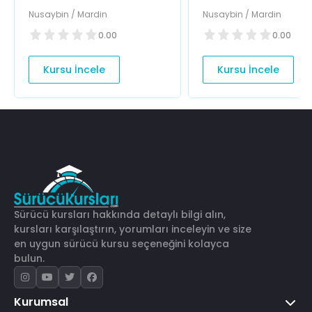
Nusaybin / Mardin
Nusaybin / Mardin
0.00
0.00
Kursu İncele
Kursu İncele
Sürücü kursları hakkında detaylı bilgi alın,
kursları karşılaştırın, yorumları inceleyin ve size
en uygun sürücü kursu seçeneğini kolayca
bulun.
Kurumsal