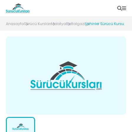
Anasayfa
Sürücü Kursları
Malatya
Battalgazi
Şahinler Sürücü Kursu