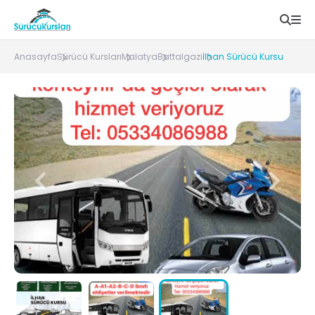
Anasayfa
Sürücü Kursları
Malatya
Battalgazi
İlhan Sürücü Kursu