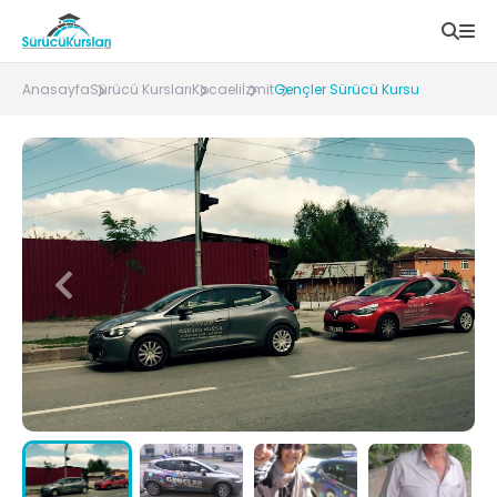
Anasayfa
Sürücü Kursları
Kocaeli
İzmit
Gençler Sürücü Kursu