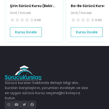
Şirin Sürücü Kursu (Bekir
Ba-Be Sürücü Kursu
Paşa Şubesi)
İzmit / Kocaeli
İzmit / Kocaeli
0.00
0.00
Kursu İncele
Kursu İncele
Sürücü kursları hakkında detaylı bilgi alın,
kursları karşılaştırın, yorumları inceleyin ve size
en uygun sürücü kursu seçeneğini kolayca
bulun.