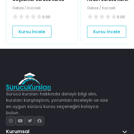
Gebze / Kocaeli
Gebze / Kocaeli
0.00
0.00
Kursu İncele
Kursu İncele
Sürücü kursları hakkında detaylı bilgi alın,
kursları karşılaştırın, yorumları inceleyin ve size
en uygun sürücü kursu seçeneğini kolayca
bulun.
Kurumsal