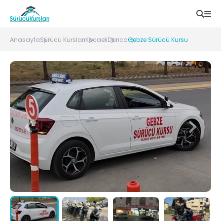
Anasayfa
Sürücü Kursları
Kocaeli
Darıca
Gebze Sürücü Kursu