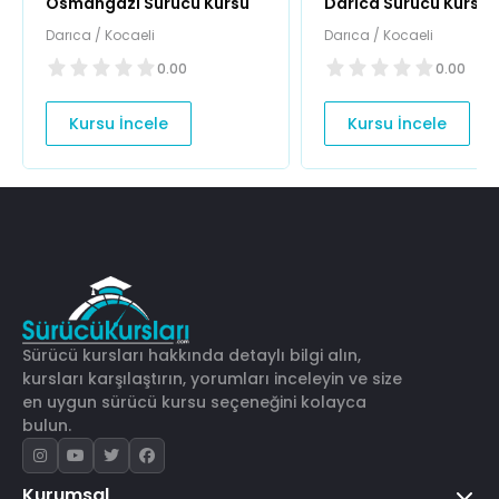
Osmangazi Sürücü Kursu
Darıca Sürücü Kursu
Darıca / Kocaeli
Darıca / Kocaeli
0.00
0.00
Kursu İncele
Kursu İncele
Sürücü kursları hakkında detaylı bilgi alın,
kursları karşılaştırın, yorumları inceleyin ve size
en uygun sürücü kursu seçeneğini kolayca
bulun.
Kurumsal